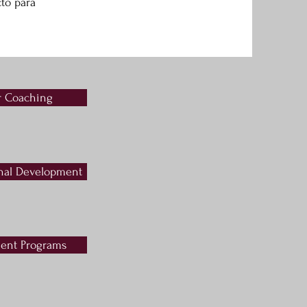
to para
r Coaching
nal Development
ent Programs