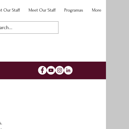
t Our Staff
Meet Our Staff
Programas
More
s.