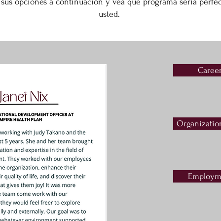
 sus opciones a continuación y vea qué programa sería perfec
usted.
Caree
Organizatio
Employm