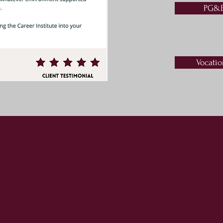
PG&E
Vocatio